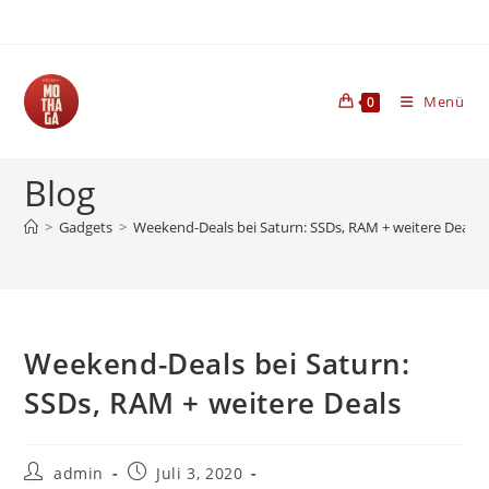
Zum
Inhalt
springen
Menü
0
Blog
>
Gadgets
>
Weekend-Deals bei Saturn: SSDs, RAM + weitere Deals
Weekend-Deals bei Saturn:
SSDs, RAM + weitere Deals
Beitrags-
Beitrag
admin
Juli 3, 2020