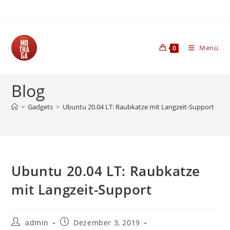
Zum
Inhalt
springen
Menü
0
Blog
>
Gadgets
>
Ubuntu 20.04 LT: Raubkatze mit Langzeit-Support
Ubuntu 20.04 LT: Raubkatze
mit Langzeit-Support
Beitrags-
Beitrag
admin
Dezember 3, 2019