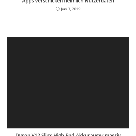
Apps verschicken heimlich Nutzerdaten
Juni 3, 2019
Dyson V12 Slim: High-End-Akkusauger massiv