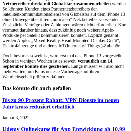
Netzbetreiber direkt mit Globalstar zusammenarbeiten
werden.
So könnten Kunden eines Partnernetzbetreibers den
Satellitenkommunikationsdienst von Globalstar auf dem iPhone 13
ohne Umwege über ihren „normalen“ Netzbetreiber verwenden.
Zusätzliche Verträge oder Zahlungen wären nicht erforderlich. Kuo
vermutet darüber hinaus, dass zukünftig noch weitere Apple-
Produkte per Satellit kommunizieren könnten. Explizit genannt
werden Apples „Mixed-Reality-Head-Mounted-Display-Gerät“,
Elektrofahrzeuge und anderes IoT(Internet of Things )-Zubehör.
Doch bevor es soweit ist, wird erst mal das iPhone 13 vorgestellt.
Schon in wenigen Wochen ist es soweit,
vermutlich am 14.
September könnte dies geschehen
. Lange müssen wir also nicht
mehr warten, um Kuos neueste Vorhersage auf ihren
Wahrheitsgehalt prüfen zu können.
Das könnte dir auch gefallen
Bis zu 90 Prozent Rabatt: VPN-Dienste im neuen
Jahr krass reduziert erhältlich
Januar 3, 2022
Udemy Onlinekurse für App Entwicklung ab 10,99