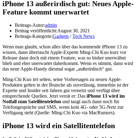
iPhone 13 außerirdisch gut: Neues Apple-
Feature kommt unerwartet
Beitrags-Autor:
admin
Beitrag veröffentlicht:
August 30, 2021
Beitrags-Kategorie:
Gadgets
/
Tech News
Wenn man glaubt, schon alles über das kommende iPhone 13 zu
wissen, dann überrascht Apple-Experte Ming-Chi Kuo kurz vor
Release dann doch mit einem Feature, was so bisher unerwähnt
blieb und eher unerwartet daherkommt. Wenn es stimmt, dann wird
das neue Apple-Handy diesmal sogar „außerirdisch“ gut.
Ming-Chi Kuo irrt selten, seine Vorhersagen zu neuen Apple-
Produkten gelten in der Branche als zuverlässig, immerhin ist der
Experte und Insider seit Jahren gut vernetzt und verfügt über
entsprechende Quellen. Jetzt verrät er: Das
iPhone 13 wird im
Notfall zum Satellitentelefon
und taugt auch dann noch für
Telefongespräche und SMS, wenn kein 4G- oder 5G-Netz zur
Verfügung steht (Quelle: Ming-Chi Kuo via MacRumors).
iPhone 13 wird ein Satellitentelefon