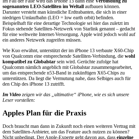
Im Fall der Fälle wird das iPhone 13 dann eine
Verbindung zu
sogenannten LEO-Satelliten im Weltall
aufbauen können.
Darunter versteht man künstliche Erdtrabanten, die sich in einer
niedrigen Umlaufbahn (LEO = low earth orbit) befinden.
Beispielhaft für eine derartige Technologie sei hier das zuletzt im
Fokus stehende Satelliten-Netzwerk von Starlink genannt – gedacht
für eine weltweite Internet-Versorgung. Apple wird jedoch wohl auf
ein anderes Netzwerk zugreifen müssen.
Wie Kuo erwähnt, unterstützt der im iPhone 13 verbaute X60-Chip
von Qualcomm eine entsprechende Satelliten-Verbindung, die
wohl
kompatibel zu Globalstar
sein wird. Gerüchte zufolge hat
Qualcomm nämlich angeblich mit Globalstar zusammengearbeitet,
um das entsprechende n53-Band in zukünftigen X65-Chips zu
unterstützen. Da liegt die Vermutung nahe, dass Selbiges auch für
den Chip des iPhone 13 zutrifft.
Im Video
zeigen wir das „ultimative“ iPhone, wie es sich unsere
Leser vorstellen:
Apples Plan für die Praxis
Doch braucht man dann in Zukunft noch einen weiteren Vertrag mit
dem Satelliten-Anbieter, um das Feature auch nutzen zu können?
Nicht unbedingt. Der Apple-Experte geht davon aus, dass
einzelne