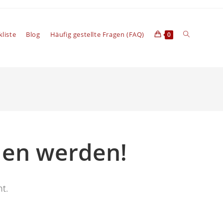
Website-
liste
Blog
Häufig gestellte Fragen (FAQ)
0
Suche
umschalten
den werden!
ht.