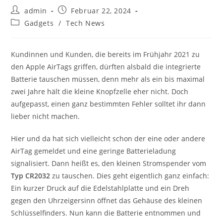
Beitrags-
Beitrag
admin
Februar 22, 2024
Autor:
veröffentlicht:
Beitrags-
Gadgets
/
Tech News
Kategorie:
Kundinnen und Kunden, die bereits im Frühjahr 2021 zu
den Apple AirTags griffen, dürften alsbald die integrierte
Batterie tauschen müssen, denn mehr als ein bis maximal
zwei Jahre hält die kleine Knopfzelle eher nicht. Doch
aufgepasst, einen ganz bestimmten Fehler solltet ihr dann
lieber nicht machen.
Hier und da hat sich vielleicht schon der eine oder andere
AirTag gemeldet und eine geringe Batterieladung
signalisiert. Dann heißt es, den kleinen Stromspender vom
Typ CR2032
zu tauschen. Dies geht eigentlich ganz einfach:
Ein kurzer Druck auf die Edelstahlplatte und ein Dreh
gegen den Uhrzeigersinn öffnet das Gehäuse des kleinen
Schlüsselfinders. Nun kann die Batterie entnommen und